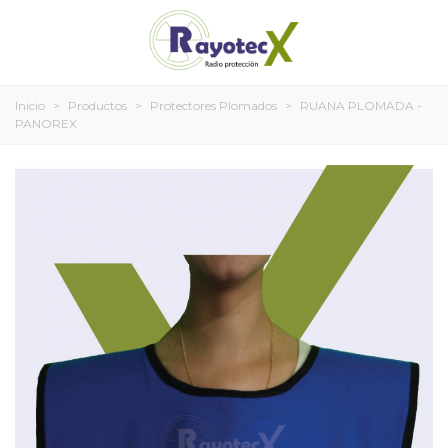
Inicio
>
Productos
>
Protectores Plomados
>
RUANA PLOMADA -
PANOREX