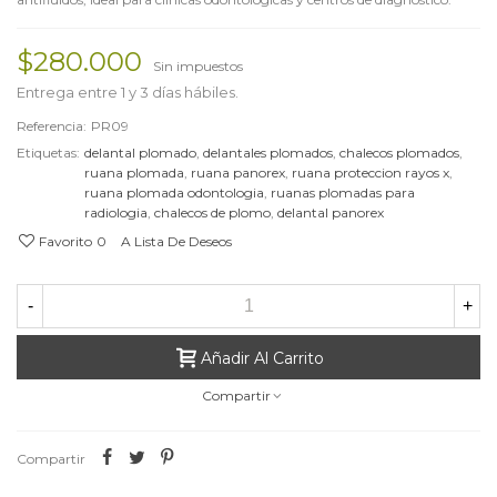
$280.000
Sin impuestos
Entrega entre 1 y 3 días hábiles.
Referencia:
PR09
Etiquetas:
delantal plomado
,
delantales plomados
,
chalecos plomados
,
ruana plomada
,
ruana panorex
,
ruana proteccion rayos x
,
ruana plomada odontologia
,
ruanas plomadas para
radiologia
,
chalecos de plomo
,
delantal panorex
Favorito
0
A Lista De Deseos
-
+
Añadir Al Carrito
Compartir
Compartir